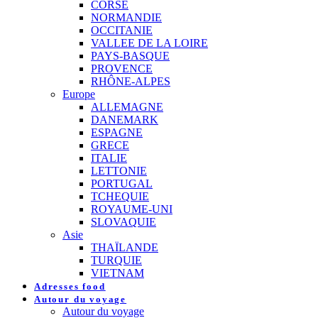
CORSE
NORMANDIE
OCCITANIE
VALLEE DE LA LOIRE
PAYS-BASQUE
PROVENCE
RHÔNE-ALPES
Europe
ALLEMAGNE
DANEMARK
ESPAGNE
GRECE
ITALIE
LETTONIE
PORTUGAL
TCHEQUIE
ROYAUME-UNI
SLOVAQUIE
Asie
THAÏLANDE
TURQUIE
VIETNAM
Adresses food
Autour du voyage
Autour du voyage