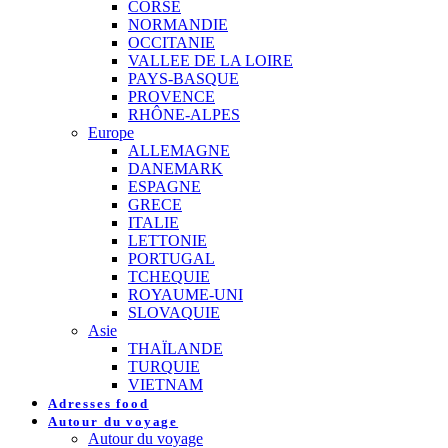
CORSE
NORMANDIE
OCCITANIE
VALLEE DE LA LOIRE
PAYS-BASQUE
PROVENCE
RHÔNE-ALPES
Europe
ALLEMAGNE
DANEMARK
ESPAGNE
GRECE
ITALIE
LETTONIE
PORTUGAL
TCHEQUIE
ROYAUME-UNI
SLOVAQUIE
Asie
THAÏLANDE
TURQUIE
VIETNAM
Adresses food
Autour du voyage
Autour du voyage