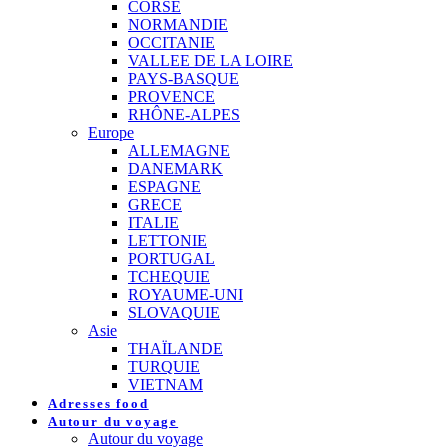
CORSE
NORMANDIE
OCCITANIE
VALLEE DE LA LOIRE
PAYS-BASQUE
PROVENCE
RHÔNE-ALPES
Europe
ALLEMAGNE
DANEMARK
ESPAGNE
GRECE
ITALIE
LETTONIE
PORTUGAL
TCHEQUIE
ROYAUME-UNI
SLOVAQUIE
Asie
THAÏLANDE
TURQUIE
VIETNAM
Adresses food
Autour du voyage
Autour du voyage