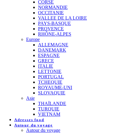
CORSE
NORMANDIE
OCCITANIE
VALLEE DE LA LOIRE
PAYS-BASQUE
PROVENCE
RHÔNE-ALPES
Europe
ALLEMAGNE
DANEMARK
ESPAGNE
GRECE
ITALIE
LETTONIE
PORTUGAL
TCHEQUIE
ROYAUME-UNI
SLOVAQUIE
Asie
THAÏLANDE
TURQUIE
VIETNAM
Adresses food
Autour du voyage
Autour du voyage