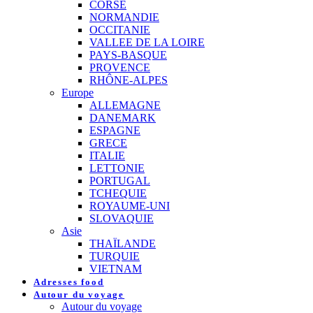
CORSE
NORMANDIE
OCCITANIE
VALLEE DE LA LOIRE
PAYS-BASQUE
PROVENCE
RHÔNE-ALPES
Europe
ALLEMAGNE
DANEMARK
ESPAGNE
GRECE
ITALIE
LETTONIE
PORTUGAL
TCHEQUIE
ROYAUME-UNI
SLOVAQUIE
Asie
THAÏLANDE
TURQUIE
VIETNAM
Adresses food
Autour du voyage
Autour du voyage