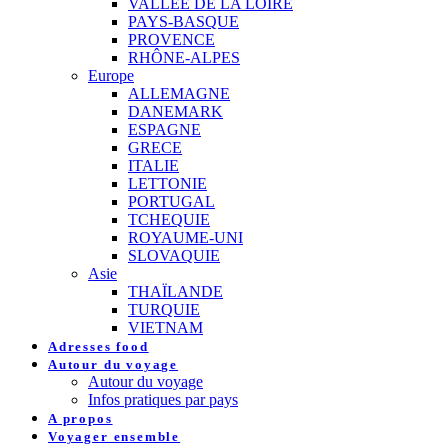
VALLEE DE LA LOIRE
PAYS-BASQUE
PROVENCE
RHÔNE-ALPES
Europe
ALLEMAGNE
DANEMARK
ESPAGNE
GRECE
ITALIE
LETTONIE
PORTUGAL
TCHEQUIE
ROYAUME-UNI
SLOVAQUIE
Asie
THAÏLANDE
TURQUIE
VIETNAM
Adresses food
Autour du voyage
Autour du voyage
Infos pratiques par pays
A propos
Voyager ensemble