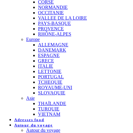
CORSE
NORMANDIE
OCCITANIE
VALLEE DE LA LOIRE
PAYS-BASQUE
PROVENCE
RHÔNE-ALPES
Europe
ALLEMAGNE
DANEMARK
ESPAGNE
GRECE
ITALIE
LETTONIE
PORTUGAL
TCHEQUIE
ROYAUME-UNI
SLOVAQUIE
Asie
THAÏLANDE
TURQUIE
VIETNAM
Adresses food
Autour du voyage
Autour du voyage