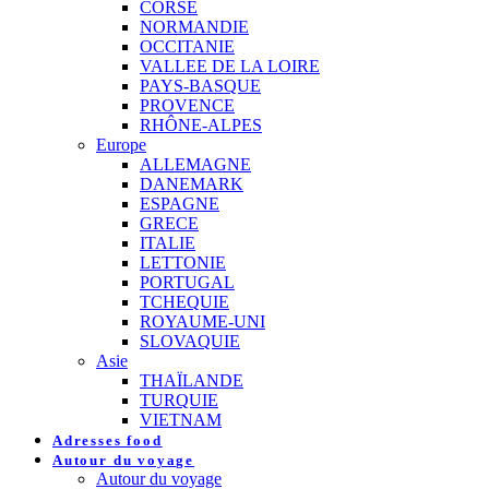
CORSE
NORMANDIE
OCCITANIE
VALLEE DE LA LOIRE
PAYS-BASQUE
PROVENCE
RHÔNE-ALPES
Europe
ALLEMAGNE
DANEMARK
ESPAGNE
GRECE
ITALIE
LETTONIE
PORTUGAL
TCHEQUIE
ROYAUME-UNI
SLOVAQUIE
Asie
THAÏLANDE
TURQUIE
VIETNAM
Adresses food
Autour du voyage
Autour du voyage