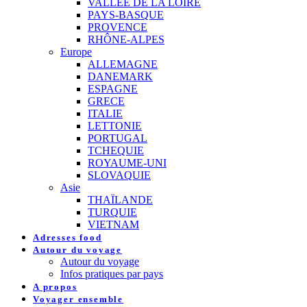
VALLEE DE LA LOIRE
PAYS-BASQUE
PROVENCE
RHÔNE-ALPES
Europe
ALLEMAGNE
DANEMARK
ESPAGNE
GRECE
ITALIE
LETTONIE
PORTUGAL
TCHEQUIE
ROYAUME-UNI
SLOVAQUIE
Asie
THAÏLANDE
TURQUIE
VIETNAM
Adresses food
Autour du voyage
Autour du voyage
Infos pratiques par pays
A propos
Voyager ensemble