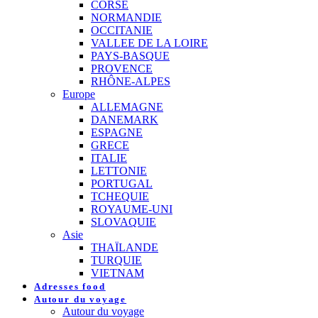
CORSE
NORMANDIE
OCCITANIE
VALLEE DE LA LOIRE
PAYS-BASQUE
PROVENCE
RHÔNE-ALPES
Europe
ALLEMAGNE
DANEMARK
ESPAGNE
GRECE
ITALIE
LETTONIE
PORTUGAL
TCHEQUIE
ROYAUME-UNI
SLOVAQUIE
Asie
THAÏLANDE
TURQUIE
VIETNAM
Adresses food
Autour du voyage
Autour du voyage