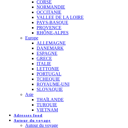
CORSE
NORMANDIE
OCCITANIE
VALLEE DE LA LOIRE
PAYS-BASQUE
PROVENCE
RHÔNE-ALPES
Europe
ALLEMAGNE
DANEMARK
ESPAGNE
GRECE
ITALIE
LETTONIE
PORTUGAL
TCHEQUIE
ROYAUME-UNI
SLOVAQUIE
Asie
THAÏLANDE
TURQUIE
VIETNAM
Adresses food
Autour du voyage
Autour du voyage