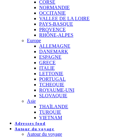
CORSE
NORMANDIE
OCCITANIE
VALLEE DE LA LOIRE
PAYS-BASQUE
PROVENCE
RHÔNE-ALPES
Europe
ALLEMAGNE
DANEMARK
ESPAGNE
GRECE
ITALIE
LETTONIE
PORTUGAL
TCHEQUIE
ROYAUME-UNI
SLOVAQUIE
Asie
THAÏLANDE
TURQUIE
VIETNAM
Adresses food
Autour du voyage
Autour du voyage