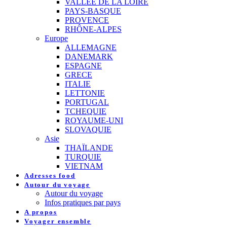
VALLEE DE LA LOIRE
PAYS-BASQUE
PROVENCE
RHÔNE-ALPES
Europe
ALLEMAGNE
DANEMARK
ESPAGNE
GRECE
ITALIE
LETTONIE
PORTUGAL
TCHEQUIE
ROYAUME-UNI
SLOVAQUIE
Asie
THAÏLANDE
TURQUIE
VIETNAM
Adresses food
Autour du voyage
Autour du voyage
Infos pratiques par pays
A propos
Voyager ensemble