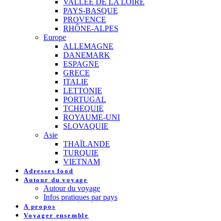
VALLEE DE LA LOIRE
PAYS-BASQUE
PROVENCE
RHÔNE-ALPES
Europe
ALLEMAGNE
DANEMARK
ESPAGNE
GRECE
ITALIE
LETTONIE
PORTUGAL
TCHEQUIE
ROYAUME-UNI
SLOVAQUIE
Asie
THAÏLANDE
TURQUIE
VIETNAM
Adresses food
Autour du voyage
Autour du voyage
Infos pratiques par pays
A propos
Voyager ensemble