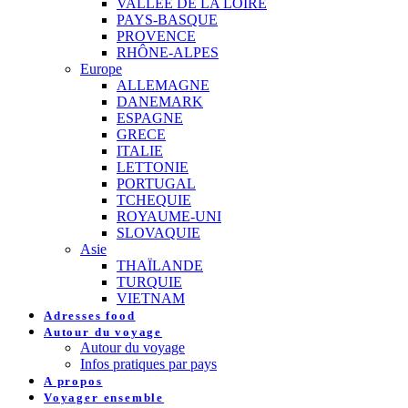
VALLEE DE LA LOIRE
PAYS-BASQUE
PROVENCE
RHÔNE-ALPES
Europe
ALLEMAGNE
DANEMARK
ESPAGNE
GRECE
ITALIE
LETTONIE
PORTUGAL
TCHEQUIE
ROYAUME-UNI
SLOVAQUIE
Asie
THAÏLANDE
TURQUIE
VIETNAM
Adresses food
Autour du voyage
Autour du voyage
Infos pratiques par pays
A propos
Voyager ensemble