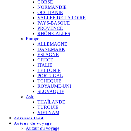
CORSE
NORMANDIE
OCCITANIE
VALLEE DE LA LOIRE
PAYS-BASQUE
PROVENCE
RHÔNE-ALPES
Europe
ALLEMAGNE
DANEMARK
ESPAGNE
GRECE
ITALIE
LETTONIE
PORTUGAL
TCHEQUIE
ROYAUME-UNI
SLOVAQUIE
Asie
THAÏLANDE
TURQUIE
VIETNAM
Adresses food
Autour du voyage
Autour du voyage