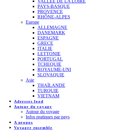
VALLEE DE LA LOIRE
PAYS-BASQUE
PROVENCE
RHÔNE-ALPES
Europe
ALLEMAGNE
DANEMARK
ESPAGNE
GRECE
ITALIE
LETTONIE
PORTUGAL
TCHEQUIE
ROYAUME-UNI
SLOVAQUIE
Asie
THAÏLANDE
TURQUIE
VIETNAM
Adresses food
Autour du voyage
Autour du voyage
Infos pratiques par pays
A propos
Voyager ensemble