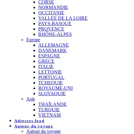
CORSE
NORMANDIE
OCCITANIE
VALLEE DE LA LOIRE
PAYS-BASQUE
PROVENCE
RHÔNE-ALPES
Europe
ALLEMAGNE
DANEMARK
ESPAGNE
GRECE
ITALIE
LETTONIE
PORTUGAL
TCHEQUIE
ROYAUME-UNI
SLOVAQUIE
Asie
THAÏLANDE
TURQUIE
VIETNAM
Adresses food
Autour du voyage
Autour du voyage