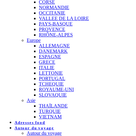
CORSE
NORMANDIE
OCCITANIE
VALLEE DE LA LOIRE
PAYS-BASQUE
PROVENCE
RHÔNE-ALPES
Europe
ALLEMAGNE
DANEMARK
ESPAGNE
GRECE
ITALIE
LETTONIE
PORTUGAL
TCHEQUIE
ROYAUME-UNI
SLOVAQUIE
Asie
THAÏLANDE
TURQUIE
VIETNAM
Adresses food
Autour du voyage
Autour du voyage