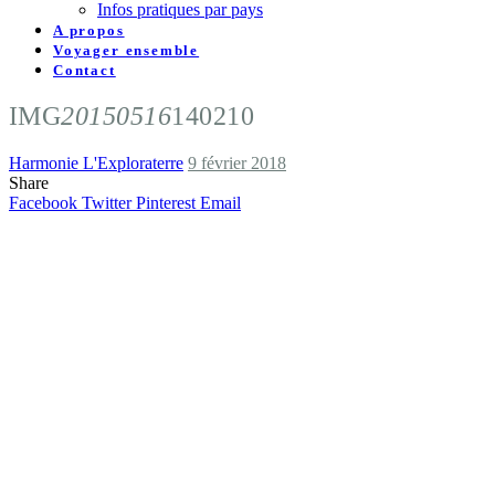
Infos pratiques par pays
A propos
Voyager ensemble
Contact
IMG
20150516
140210
Harmonie L'Exploraterre
9 février 2018
Share
Facebook
Twitter
Pinterest
Email