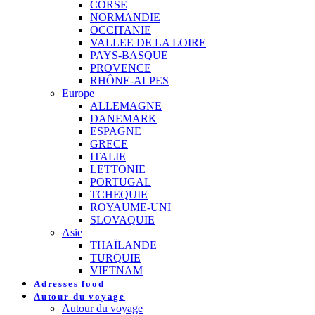
CORSE
NORMANDIE
OCCITANIE
VALLEE DE LA LOIRE
PAYS-BASQUE
PROVENCE
RHÔNE-ALPES
Europe
ALLEMAGNE
DANEMARK
ESPAGNE
GRECE
ITALIE
LETTONIE
PORTUGAL
TCHEQUIE
ROYAUME-UNI
SLOVAQUIE
Asie
THAÏLANDE
TURQUIE
VIETNAM
Adresses food
Autour du voyage
Autour du voyage