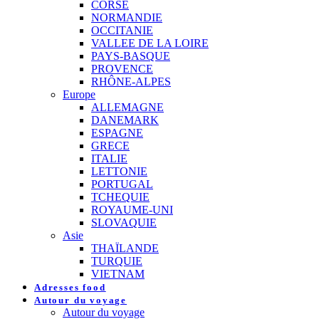
CORSE
NORMANDIE
OCCITANIE
VALLEE DE LA LOIRE
PAYS-BASQUE
PROVENCE
RHÔNE-ALPES
Europe
ALLEMAGNE
DANEMARK
ESPAGNE
GRECE
ITALIE
LETTONIE
PORTUGAL
TCHEQUIE
ROYAUME-UNI
SLOVAQUIE
Asie
THAÏLANDE
TURQUIE
VIETNAM
Adresses food
Autour du voyage
Autour du voyage