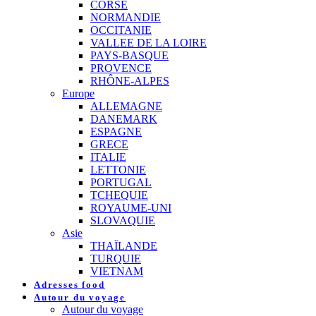
CORSE
NORMANDIE
OCCITANIE
VALLEE DE LA LOIRE
PAYS-BASQUE
PROVENCE
RHÔNE-ALPES
Europe
ALLEMAGNE
DANEMARK
ESPAGNE
GRECE
ITALIE
LETTONIE
PORTUGAL
TCHEQUIE
ROYAUME-UNI
SLOVAQUIE
Asie
THAÏLANDE
TURQUIE
VIETNAM
Adresses food
Autour du voyage
Autour du voyage