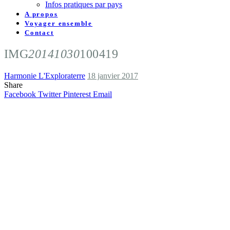
Infos pratiques par pays
A propos
Voyager ensemble
Contact
IMG
20141030
100419
Harmonie L'Exploraterre
18 janvier 2017
Share
Facebook
Twitter
Pinterest
Email