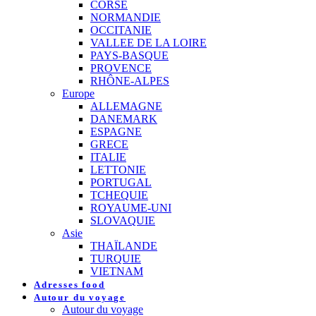
CORSE
NORMANDIE
OCCITANIE
VALLEE DE LA LOIRE
PAYS-BASQUE
PROVENCE
RHÔNE-ALPES
Europe
ALLEMAGNE
DANEMARK
ESPAGNE
GRECE
ITALIE
LETTONIE
PORTUGAL
TCHEQUIE
ROYAUME-UNI
SLOVAQUIE
Asie
THAÏLANDE
TURQUIE
VIETNAM
Adresses food
Autour du voyage
Autour du voyage