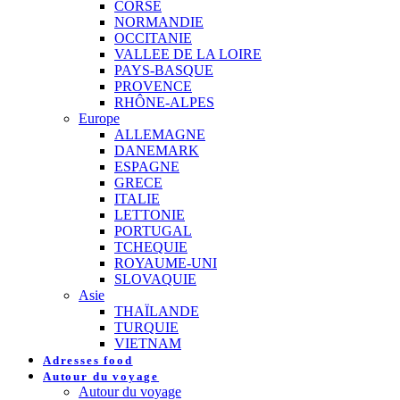
CORSE
NORMANDIE
OCCITANIE
VALLEE DE LA LOIRE
PAYS-BASQUE
PROVENCE
RHÔNE-ALPES
Europe
ALLEMAGNE
DANEMARK
ESPAGNE
GRECE
ITALIE
LETTONIE
PORTUGAL
TCHEQUIE
ROYAUME-UNI
SLOVAQUIE
Asie
THAÏLANDE
TURQUIE
VIETNAM
Adresses food
Autour du voyage
Autour du voyage