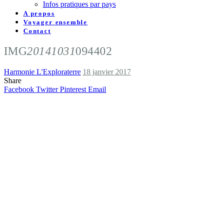
Infos pratiques par pays
A propos
Voyager ensemble
Contact
IMG
20141031
094402
Harmonie L'Exploraterre
18 janvier 2017
Share
Facebook
Twitter
Pinterest
Email