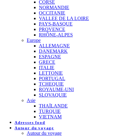
CORSE
NORMANDIE
OCCITANIE
VALLEE DE LA LOIRE
PAYS-BASQUE
PROVENCE
RHÔNE-ALPES
Europe
ALLEMAGNE
DANEMARK
ESPAGNE
GRECE
ITALIE
LETTONIE
PORTUGAL
TCHEQUIE
ROYAUME-UNI
SLOVAQUIE
Asie
THAÏLANDE
TURQUIE
VIETNAM
Adresses food
Autour du voyage
Autour du voyage