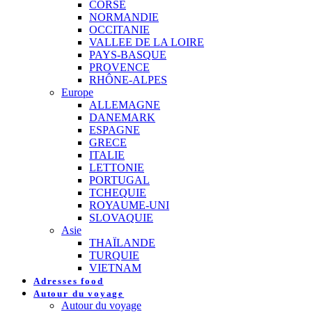
CORSE
NORMANDIE
OCCITANIE
VALLEE DE LA LOIRE
PAYS-BASQUE
PROVENCE
RHÔNE-ALPES
Europe
ALLEMAGNE
DANEMARK
ESPAGNE
GRECE
ITALIE
LETTONIE
PORTUGAL
TCHEQUIE
ROYAUME-UNI
SLOVAQUIE
Asie
THAÏLANDE
TURQUIE
VIETNAM
Adresses food
Autour du voyage
Autour du voyage