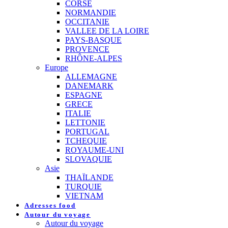
CORSE
NORMANDIE
OCCITANIE
VALLEE DE LA LOIRE
PAYS-BASQUE
PROVENCE
RHÔNE-ALPES
Europe
ALLEMAGNE
DANEMARK
ESPAGNE
GRECE
ITALIE
LETTONIE
PORTUGAL
TCHEQUIE
ROYAUME-UNI
SLOVAQUIE
Asie
THAÏLANDE
TURQUIE
VIETNAM
Adresses food
Autour du voyage
Autour du voyage