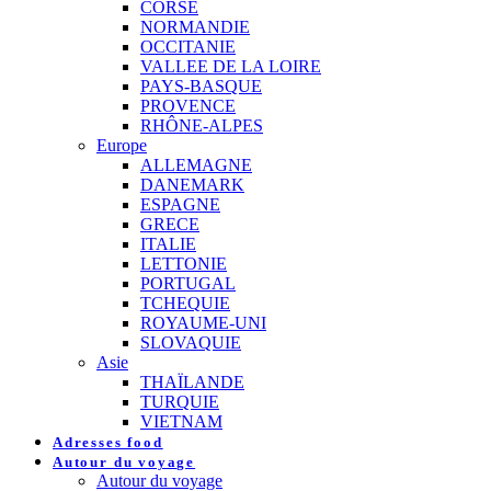
CORSE
NORMANDIE
OCCITANIE
VALLEE DE LA LOIRE
PAYS-BASQUE
PROVENCE
RHÔNE-ALPES
Europe
ALLEMAGNE
DANEMARK
ESPAGNE
GRECE
ITALIE
LETTONIE
PORTUGAL
TCHEQUIE
ROYAUME-UNI
SLOVAQUIE
Asie
THAÏLANDE
TURQUIE
VIETNAM
Adresses food
Autour du voyage
Autour du voyage