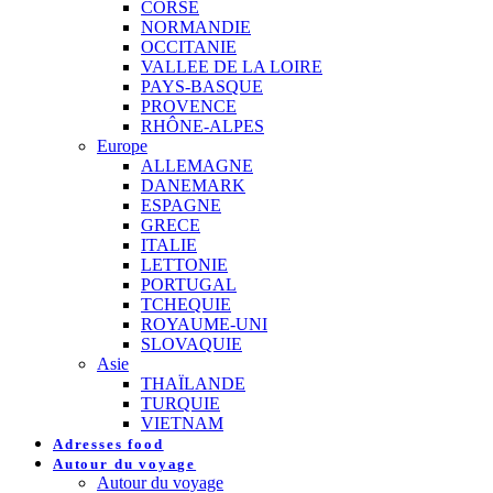
CORSE
NORMANDIE
OCCITANIE
VALLEE DE LA LOIRE
PAYS-BASQUE
PROVENCE
RHÔNE-ALPES
Europe
ALLEMAGNE
DANEMARK
ESPAGNE
GRECE
ITALIE
LETTONIE
PORTUGAL
TCHEQUIE
ROYAUME-UNI
SLOVAQUIE
Asie
THAÏLANDE
TURQUIE
VIETNAM
Adresses food
Autour du voyage
Autour du voyage