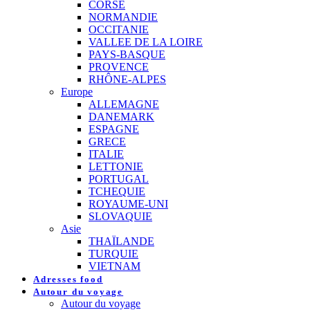
CORSE
NORMANDIE
OCCITANIE
VALLEE DE LA LOIRE
PAYS-BASQUE
PROVENCE
RHÔNE-ALPES
Europe
ALLEMAGNE
DANEMARK
ESPAGNE
GRECE
ITALIE
LETTONIE
PORTUGAL
TCHEQUIE
ROYAUME-UNI
SLOVAQUIE
Asie
THAÏLANDE
TURQUIE
VIETNAM
Adresses food
Autour du voyage
Autour du voyage