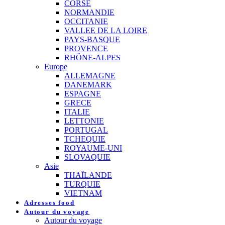
CORSE
NORMANDIE
OCCITANIE
VALLEE DE LA LOIRE
PAYS-BASQUE
PROVENCE
RHÔNE-ALPES
Europe
ALLEMAGNE
DANEMARK
ESPAGNE
GRECE
ITALIE
LETTONIE
PORTUGAL
TCHEQUIE
ROYAUME-UNI
SLOVAQUIE
Asie
THAÏLANDE
TURQUIE
VIETNAM
Adresses food
Autour du voyage
Autour du voyage