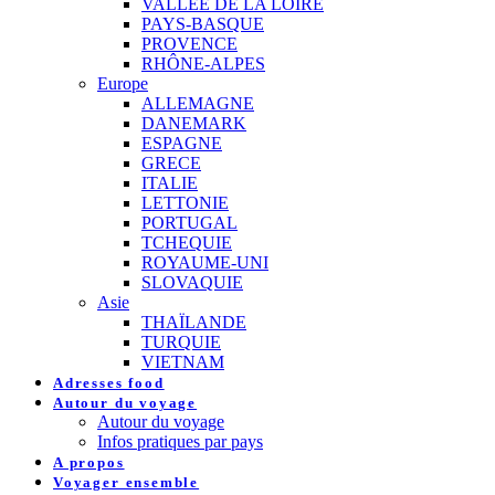
VALLEE DE LA LOIRE
PAYS-BASQUE
PROVENCE
RHÔNE-ALPES
Europe
ALLEMAGNE
DANEMARK
ESPAGNE
GRECE
ITALIE
LETTONIE
PORTUGAL
TCHEQUIE
ROYAUME-UNI
SLOVAQUIE
Asie
THAÏLANDE
TURQUIE
VIETNAM
Adresses food
Autour du voyage
Autour du voyage
Infos pratiques par pays
A propos
Voyager ensemble