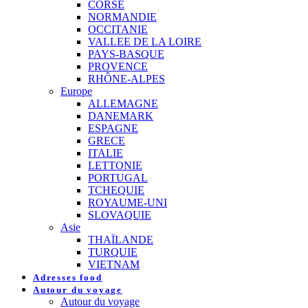
CORSE
NORMANDIE
OCCITANIE
VALLEE DE LA LOIRE
PAYS-BASQUE
PROVENCE
RHÔNE-ALPES
Europe
ALLEMAGNE
DANEMARK
ESPAGNE
GRECE
ITALIE
LETTONIE
PORTUGAL
TCHEQUIE
ROYAUME-UNI
SLOVAQUIE
Asie
THAÏLANDE
TURQUIE
VIETNAM
Adresses food
Autour du voyage
Autour du voyage