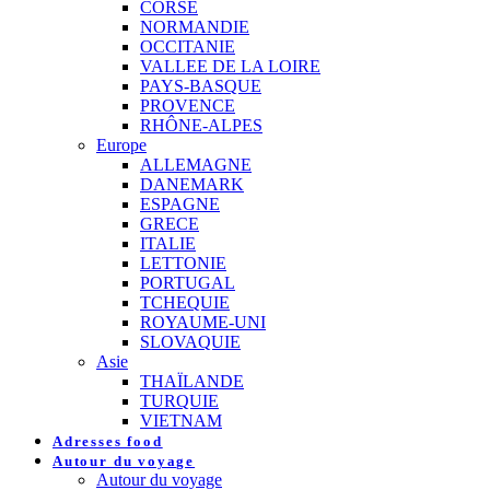
CORSE
NORMANDIE
OCCITANIE
VALLEE DE LA LOIRE
PAYS-BASQUE
PROVENCE
RHÔNE-ALPES
Europe
ALLEMAGNE
DANEMARK
ESPAGNE
GRECE
ITALIE
LETTONIE
PORTUGAL
TCHEQUIE
ROYAUME-UNI
SLOVAQUIE
Asie
THAÏLANDE
TURQUIE
VIETNAM
Adresses food
Autour du voyage
Autour du voyage