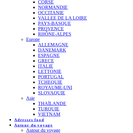
CORSE
NORMANDIE
OCCITANIE
VALLEE DE LA LOIRE
PAYS-BASQUE
PROVENCE
RHÔNE-ALPES
Europe
ALLEMAGNE
DANEMARK
ESPAGNE
GRECE
ITALIE
LETTONIE
PORTUGAL
TCHEQUIE
ROYAUME-UNI
SLOVAQUIE
Asie
THAÏLANDE
TURQUIE
VIETNAM
Adresses food
Autour du voyage
Autour du voyage