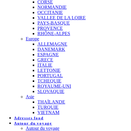
CORSE
NORMANDIE
OCCITANIE
VALLEE DE LA LOIRE
PAYS-BASQUE
PROVENCE
RHÔNE-ALPES
Europe
ALLEMAGNE
DANEMARK
ESPAGNE
GRECE
ITALIE
LETTONIE
PORTUGAL
TCHEQUIE
ROYAUME-UNI
SLOVAQUIE
Asie
THAÏLANDE
TURQUIE
VIETNAM
Adresses food
Autour du voyage
Autour du voyage