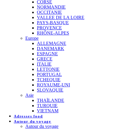
CORSE
NORMANDIE
OCCITANIE
VALLEE DE LA LOIRE
PAYS-BASQUE
PROVENCE
RHÔNE-ALPES
Europe
ALLEMAGNE
DANEMARK
ESPAGNE
GRECE
ITALIE
LETTONIE
PORTUGAL
TCHEQUIE
ROYAUME-UNI
SLOVAQUIE
Asie
THAÏLANDE
TURQUIE
VIETNAM
Adresses food
Autour du voyage
Autour du voyage