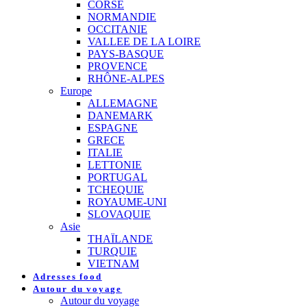
CORSE
NORMANDIE
OCCITANIE
VALLEE DE LA LOIRE
PAYS-BASQUE
PROVENCE
RHÔNE-ALPES
Europe
ALLEMAGNE
DANEMARK
ESPAGNE
GRECE
ITALIE
LETTONIE
PORTUGAL
TCHEQUIE
ROYAUME-UNI
SLOVAQUIE
Asie
THAÏLANDE
TURQUIE
VIETNAM
Adresses food
Autour du voyage
Autour du voyage