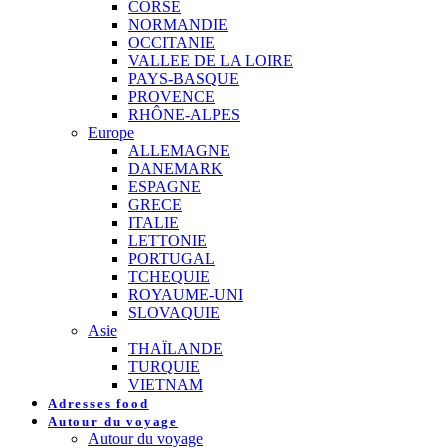
CORSE
NORMANDIE
OCCITANIE
VALLEE DE LA LOIRE
PAYS-BASQUE
PROVENCE
RHÔNE-ALPES
Europe
ALLEMAGNE
DANEMARK
ESPAGNE
GRECE
ITALIE
LETTONIE
PORTUGAL
TCHEQUIE
ROYAUME-UNI
SLOVAQUIE
Asie
THAÏLANDE
TURQUIE
VIETNAM
Adresses food
Autour du voyage
Autour du voyage