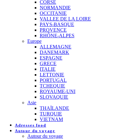
CORSE
NORMANDIE
OCCITANIE
VALLEE DE LA LOIRE
PAYS-BASQUE
PROVENCE
RHÔNE-ALPES
Europe
ALLEMAGNE
DANEMARK
ESPAGNE
GRECE
ITALIE
LETTONIE
PORTUGAL
TCHEQUIE
ROYAUME-UNI
SLOVAQUIE
Asie
THAÏLANDE
TURQUIE
VIETNAM
Adresses food
Autour du voyage
Autour du voyage