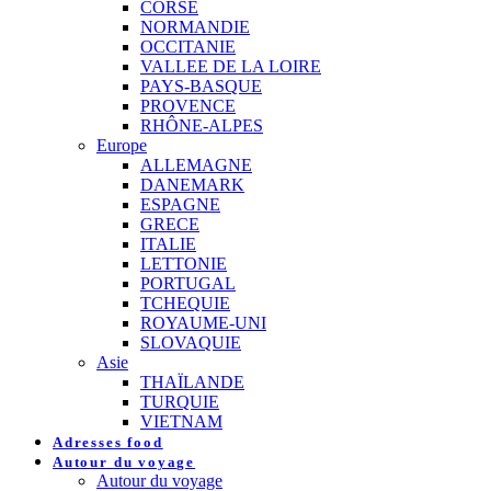
CORSE
NORMANDIE
OCCITANIE
VALLEE DE LA LOIRE
PAYS-BASQUE
PROVENCE
RHÔNE-ALPES
Europe
ALLEMAGNE
DANEMARK
ESPAGNE
GRECE
ITALIE
LETTONIE
PORTUGAL
TCHEQUIE
ROYAUME-UNI
SLOVAQUIE
Asie
THAÏLANDE
TURQUIE
VIETNAM
Adresses food
Autour du voyage
Autour du voyage