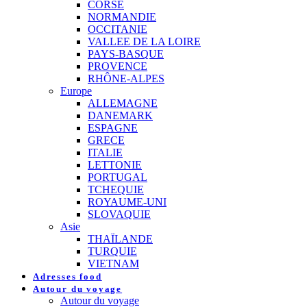
CORSE
NORMANDIE
OCCITANIE
VALLEE DE LA LOIRE
PAYS-BASQUE
PROVENCE
RHÔNE-ALPES
Europe
ALLEMAGNE
DANEMARK
ESPAGNE
GRECE
ITALIE
LETTONIE
PORTUGAL
TCHEQUIE
ROYAUME-UNI
SLOVAQUIE
Asie
THAÏLANDE
TURQUIE
VIETNAM
Adresses food
Autour du voyage
Autour du voyage