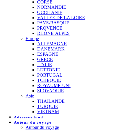
CORSE
NORMANDIE
OCCITANIE
VALLEE DE LA LOIRE
PAYS-BASQUE
PROVENCE
RHÔNE-ALPES
Europe
ALLEMAGNE
DANEMARK
ESPAGNE
GRECE
ITALIE
LETTONIE
PORTUGAL
TCHEQUIE
ROYAUME-UNI
SLOVAQUIE
Asie
THAÏLANDE
TURQUIE
VIETNAM
Adresses food
Autour du voyage
Autour du voyage