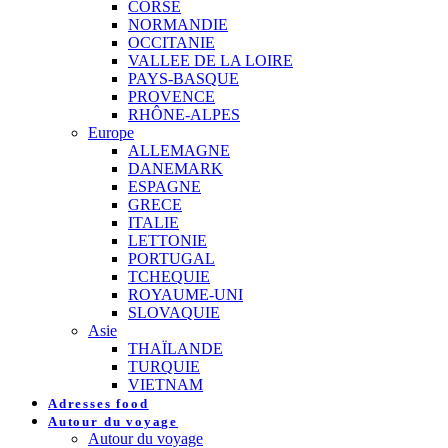
CORSE
NORMANDIE
OCCITANIE
VALLEE DE LA LOIRE
PAYS-BASQUE
PROVENCE
RHÔNE-ALPES
Europe
ALLEMAGNE
DANEMARK
ESPAGNE
GRECE
ITALIE
LETTONIE
PORTUGAL
TCHEQUIE
ROYAUME-UNI
SLOVAQUIE
Asie
THAÏLANDE
TURQUIE
VIETNAM
Adresses food
Autour du voyage
Autour du voyage