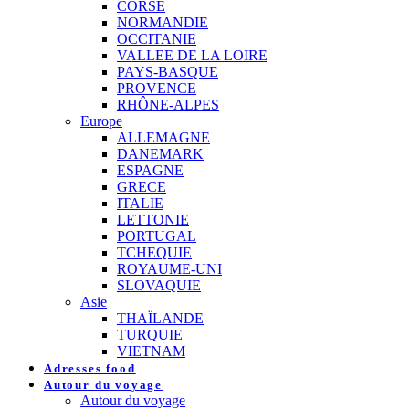
CORSE
NORMANDIE
OCCITANIE
VALLEE DE LA LOIRE
PAYS-BASQUE
PROVENCE
RHÔNE-ALPES
Europe
ALLEMAGNE
DANEMARK
ESPAGNE
GRECE
ITALIE
LETTONIE
PORTUGAL
TCHEQUIE
ROYAUME-UNI
SLOVAQUIE
Asie
THAÏLANDE
TURQUIE
VIETNAM
Adresses food
Autour du voyage
Autour du voyage