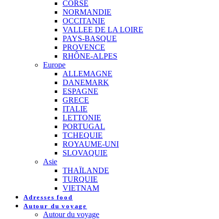
CORSE
NORMANDIE
OCCITANIE
VALLEE DE LA LOIRE
PAYS-BASQUE
PROVENCE
RHÔNE-ALPES
Europe
ALLEMAGNE
DANEMARK
ESPAGNE
GRECE
ITALIE
LETTONIE
PORTUGAL
TCHEQUIE
ROYAUME-UNI
SLOVAQUIE
Asie
THAÏLANDE
TURQUIE
VIETNAM
Adresses food
Autour du voyage
Autour du voyage