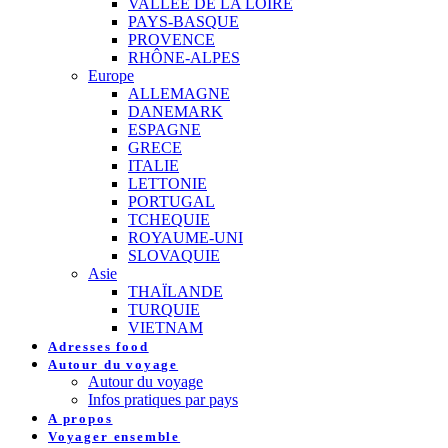
VALLEE DE LA LOIRE
PAYS-BASQUE
PROVENCE
RHÔNE-ALPES
Europe
ALLEMAGNE
DANEMARK
ESPAGNE
GRECE
ITALIE
LETTONIE
PORTUGAL
TCHEQUIE
ROYAUME-UNI
SLOVAQUIE
Asie
THAÏLANDE
TURQUIE
VIETNAM
Adresses food
Autour du voyage
Autour du voyage
Infos pratiques par pays
A propos
Voyager ensemble