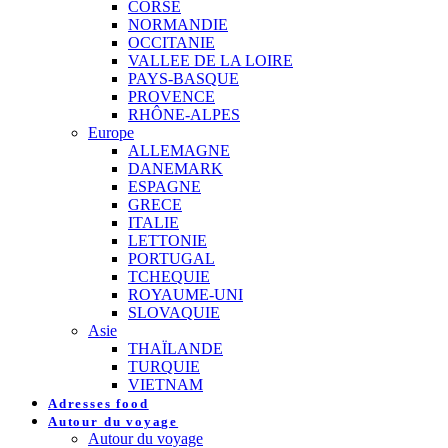
CORSE
NORMANDIE
OCCITANIE
VALLEE DE LA LOIRE
PAYS-BASQUE
PROVENCE
RHÔNE-ALPES
Europe
ALLEMAGNE
DANEMARK
ESPAGNE
GRECE
ITALIE
LETTONIE
PORTUGAL
TCHEQUIE
ROYAUME-UNI
SLOVAQUIE
Asie
THAÏLANDE
TURQUIE
VIETNAM
Adresses food
Autour du voyage
Autour du voyage