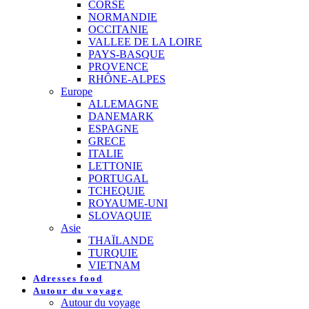
CORSE
NORMANDIE
OCCITANIE
VALLEE DE LA LOIRE
PAYS-BASQUE
PROVENCE
RHÔNE-ALPES
Europe
ALLEMAGNE
DANEMARK
ESPAGNE
GRECE
ITALIE
LETTONIE
PORTUGAL
TCHEQUIE
ROYAUME-UNI
SLOVAQUIE
Asie
THAÏLANDE
TURQUIE
VIETNAM
Adresses food
Autour du voyage
Autour du voyage