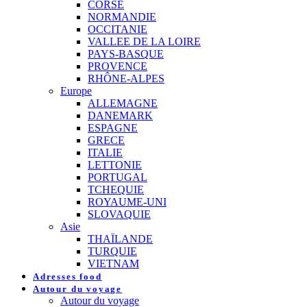
CORSE
NORMANDIE
OCCITANIE
VALLEE DE LA LOIRE
PAYS-BASQUE
PROVENCE
RHÔNE-ALPES
Europe
ALLEMAGNE
DANEMARK
ESPAGNE
GRECE
ITALIE
LETTONIE
PORTUGAL
TCHEQUIE
ROYAUME-UNI
SLOVAQUIE
Asie
THAÏLANDE
TURQUIE
VIETNAM
Adresses food
Autour du voyage
Autour du voyage